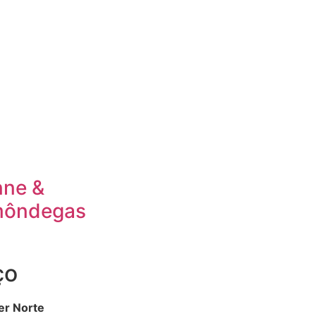
nne &
môndegas
ço
er Norte