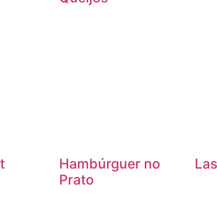
t
Hambúrguer no
La
Prato