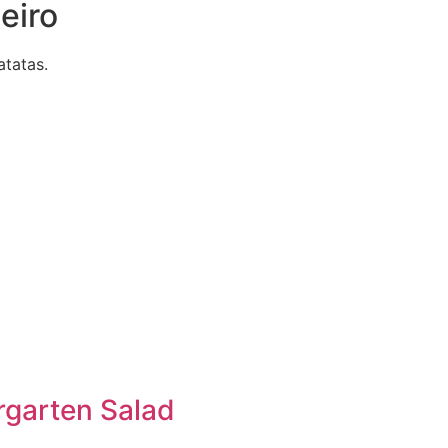
eiro
atatas.
rgarten Salad