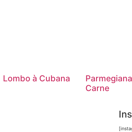
Lombo à Cubana
Parmegiana
Carne
In
[inst