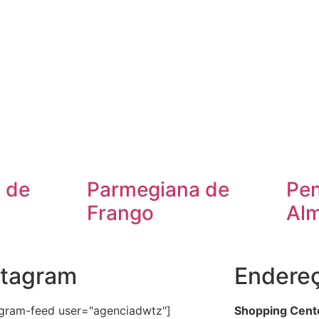
 de
Parmegiana de
Pe
Frango
Al
stagram
Endere
agram-feed user="agenciadwtz"]
Shopping Cent